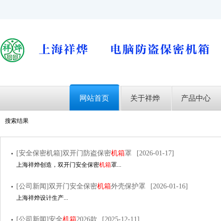
网站首页
关于祥烨
产品中心
搜索结果
[安全保密机箱]双开门防盗保密
机箱
罩
[2026-01-17]
上海祥烨创造，双开门安全保密
机箱
罩...
[公司新闻]双开门安全保密
机箱
外壳保护罩
[2026-01-16]
上海祥烨设计生产...
[公司新闻]安全
机箱
2026款
[2025-12-11]